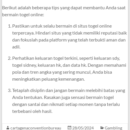
Berikut adalah beberapa tips yang dapat membantu Anda saat
bermain togel online:
Pastikan untuk selalu bermain di situs togel online
terpercaya. Hindari situs yang tidak memiliki reputasi baik
dan fokuslah pada platform yang telah terbukti aman dan
adil.
Perhatikan keluaran togel terkini, seperti keluaran sdy,
togel sidney, keluaran hk, dan data hk. Dengan memahami
pola dan tren angka yang sering muncul, Anda bisa
meningkatkan peluang kemenangan.
Tetaplah disiplin dan jangan bermain melebihi batas yang
Anda tentukan. Rasakan juga sensasi bermain togel
dengan santai dan nikmati setiap momen tanpa terlalu
terbebani oleh hasil.
cartagenaconventionbureau
28/05/2024
Gambling