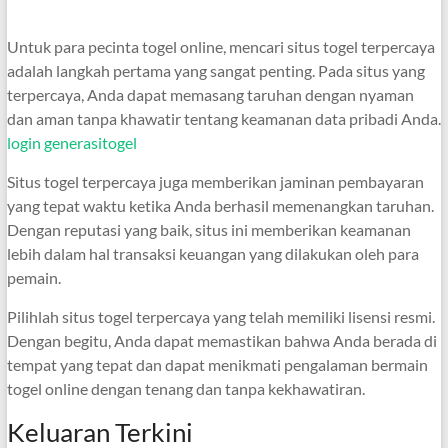
Untuk para pecinta togel online, mencari situs togel terpercaya
adalah langkah pertama yang sangat penting. Pada situs yang
terpercaya, Anda dapat memasang taruhan dengan nyaman
dan aman tanpa khawatir tentang keamanan data pribadi Anda.
login generasitogel
Situs togel terpercaya juga memberikan jaminan pembayaran
yang tepat waktu ketika Anda berhasil memenangkan taruhan.
Dengan reputasi yang baik, situs ini memberikan keamanan
lebih dalam hal transaksi keuangan yang dilakukan oleh para
pemain.
Pilihlah situs togel terpercaya yang telah memiliki lisensi resmi.
Dengan begitu, Anda dapat memastikan bahwa Anda berada di
tempat yang tepat dan dapat menikmati pengalaman bermain
togel online dengan tenang dan tanpa kekhawatiran.
Keluaran Terkini