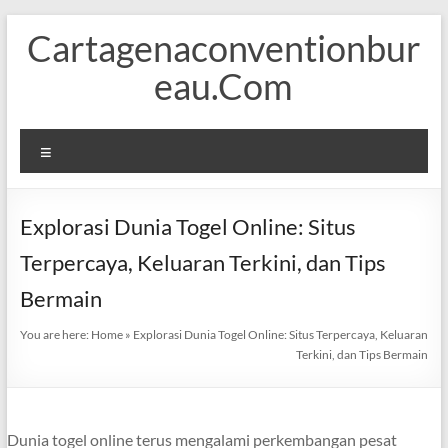
Skip
Cartagenaconventionbur
to
content
eau.Com
Menu
Explorasi Dunia Togel Online: Situs
Terpercaya, Keluaran Terkini, dan Tips
Bermain
You are here:
Home
»
Explorasi Dunia Togel Online: Situs Terpercaya, Keluaran
Terkini, dan Tips Bermain
Dunia togel online terus mengalami perkembangan pesat